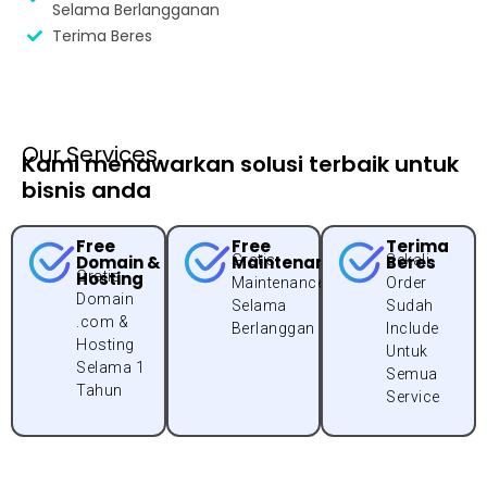
Selama Berlangganan
Terima Beres
Our Services
Kami menawarkan solusi terbaik untuk
bisnis anda
Free
Free
Terima
Domain &
Maintenance
Gratis
Beres
Sekali
Hosting
Gratis
Maintenance
Order
Domain
Selama
Sudah
.com &
Berlanggan
Include
Hosting
Untuk
Selama 1
Semua
Tahun
Service