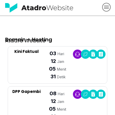
Domain + Hosting
Atadro Website
Kini Faktual
03
Hari
12
Jam
05
Menit
31
Detik
DPP Gapembi
08
Hari
12
Jam
05
Menit