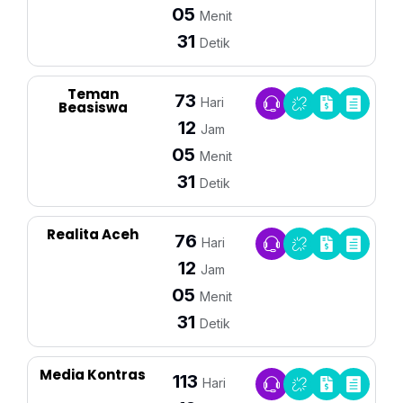
05
Menit
31
Detik
Teman
73
Hari
Beasiswa
12
Jam
05
Menit
31
Detik
Realita Aceh
76
Hari
12
Jam
05
Menit
31
Detik
Media Kontras
113
Hari