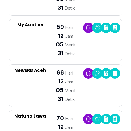
31
Detik
My Auction
59
Hari
12
Jam
05
Menit
31
Detik
NewsRB Aceh
66
Hari
12
Jam
05
Menit
31
Detik
Natuna Lawa
70
Hari
12
Jam