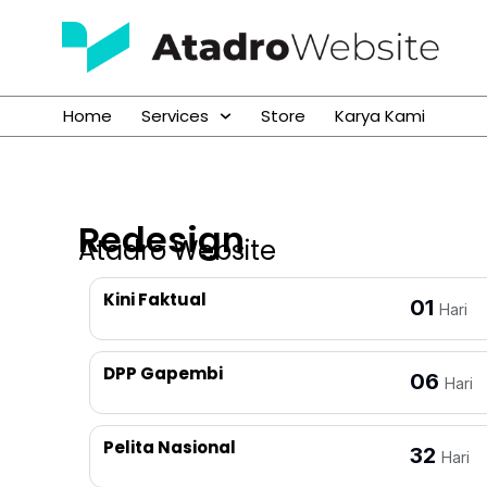
Home
Services
Store
Karya Kami
Redesign
Atadro Website
Kini Faktual
01
Hari
DPP Gapembi
06
Hari
Pelita Nasional
32
Hari