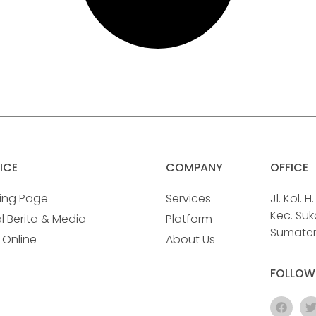
ICE
COMPANY
OFFICE
ing Page
Services
Jl. Kol. 
Kec. Su
l Berita & Media
Platform
Sumatera
 Online
About Us
FOLLOW