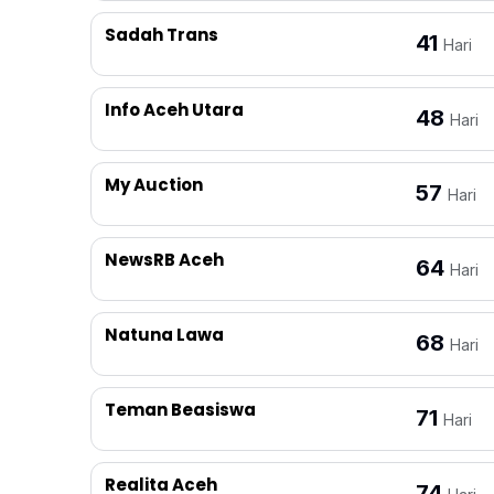
Sadah Trans
41
Hari
Info Aceh Utara
48
Hari
My Auction
57
Hari
NewsRB Aceh
64
Hari
Natuna Lawa
68
Hari
Teman Beasiswa
71
Hari
Realita Aceh
74