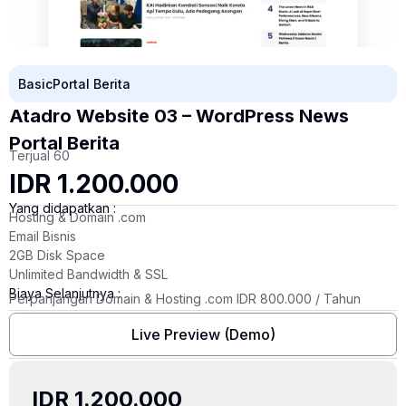
Basic
Portal Berita
Atadro Website 03 – WordPress News
Portal Berita
Terjual 60
IDR 1.200.000
Yang didapatkan :
Hosting & Domain .com
Email Bisnis
2GB Disk Space
Unlimited Bandwidth & SSL
Biaya Selanjutnya :
Perpanjangan Domain & Hosting .com IDR 800.000 / Tahun
Live Preview (Demo)
IDR 1.200.000