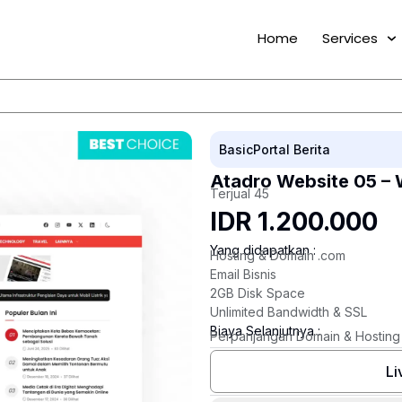
Home
Services
Basic
Portal Berita
Atadro Website 05 – 
Terjual 45
IDR 1.200.000
Yang didapatkan :
Hosting & Domain .com
Email Bisnis
2GB Disk Space
Unlimited Bandwidth & SSL
Biaya Selanjutnya :
Perpanjangan Domain & Hosting
Li