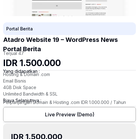
Portal Berita
Atadro Website 19 – WordPress News
Portal Berita
Terjual 47
IDR 1.500.000
Yang didapatkan :
Hosting & Domain .com
Email Bisnis
4GB Disk Space
Unlimited Bandwidth & SSL
Biaya Selanjutnya :
Perpanjangan Domain & Hosting .com IDR 1.000.000 / Tahun
Live Preview (Demo)
IDR 1.500.000